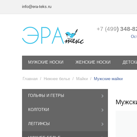
info@era-teks.ru
+7 (499
) 348-8
Ост
МУЖСКИЕ НОСКИ
ЖЕНСКИЕ НОСКИ
ДЕТСК
Главная
/
Нижнее белье
/
Майки
/
Мужские майки
ГОЛЬФЫ И ГЕТРЫ
Мужск
КОЛГОТКИ
ЛЕГГИНСЫ