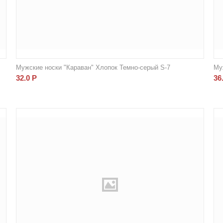
Мужские носки "Караван" Хлопок Темно-серый S-7
Му
32.0
Р
36