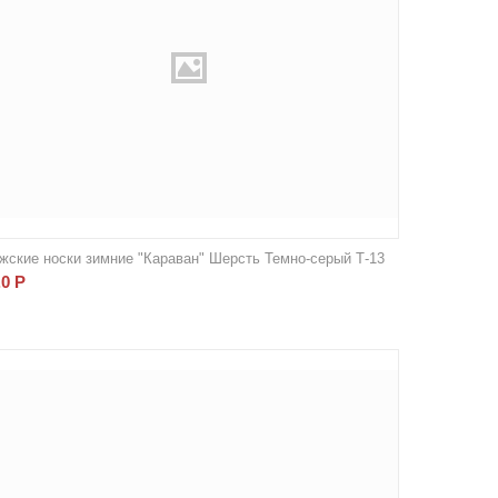
жские носки зимние "Караван" Шерсть Темно-серый Т-13
.0
Р