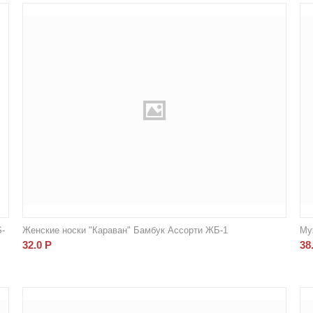
S-
Женские носки "Караван" Бамбук Ассорти ЖБ-1
Му
32.0
Р
38