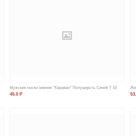
Мужские носки зимние "Караван" Полушерсть Синий Т-10
Же
45.0
Р
53