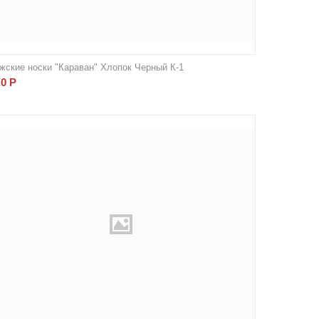
жские носки "Караван" Хлопок Черный К-1
.0
Р