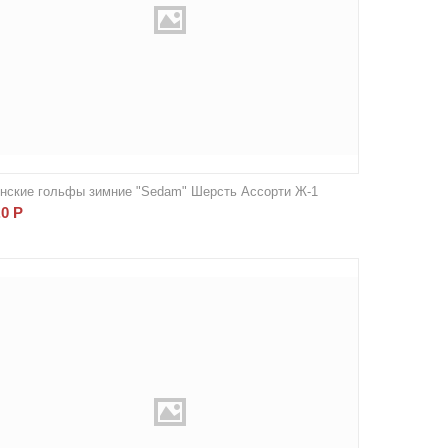
нские гольфы зимние "Sedam" Шерсть Ассорти Ж-1
.0
Р