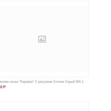
жские носки "Караван" С рисунком Хлопок Серый МХ-1
.0
Р