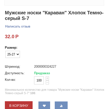
Мужские носки "Караван" Хлопок Темно-
серый S-7
Написать отзыв
32.0
Р
Размер:
Штрихкод:
2000000324227
Доступность:
Предзаказ
+
Кол-во:
−
Минимальное количество для товара "Мужские носки "Караван" Хлопок
Темно-серый S-7"
100
.
В КОРЗИНУ