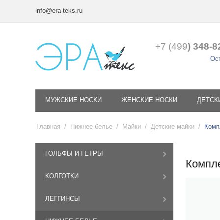
info@era-teks.ru
+7 (499
) 348-8
Ост
МУЖСКИЕ НОСКИ
ЖЕНСКИЕ НОСКИ
ДЕТСК
Главная
/
Нижнее белье
/
Майки
/
Детские майки
/
Комп
ГОЛЬФЫ И ГЕТРЫ
Компле
КОЛГОТКИ
ЛЕГГИНСЫ