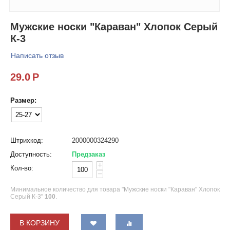
Мужские носки "Караван" Хлопок Серый
К-3
Написать отзыв
29.0
Р
Размер:
Штрихкод:
2000000324290
Доступность:
Предзаказ
+
Кол-во:
−
Минимальное количество для товара "Мужские носки "Караван" Хлопок
Серый К-3"
100
.
В КОРЗИНУ