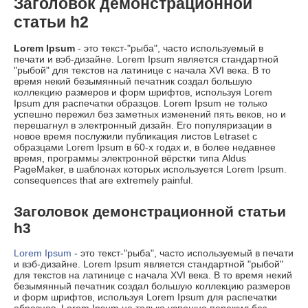
Заголовок демонстрационной
статьи h2
Lorem Ipsum
- это текст-"рыба", часто используемый в
печати и вэб-дизайне. Lorem Ipsum является стандартной
"рыбой" для текстов на латинице с начала XVI века. В то
время некий безымянный печатник создал большую
коллекцию размеров и форм шрифтов, используя Lorem
Ipsum для распечатки образцов. Lorem Ipsum не только
успешно пережил без заметных изменений пять веков, но и
перешагнул в электронный дизайн. Его популяризации в
новое время послужили публикация листов Letraset с
образцами Lorem Ipsum в 60-х годах и, в более недавнее
время, программы электронной вёрстки типа Aldus
PageMaker, в шаблонах которых используется Lorem Ipsum.
consequences that are extremely painful.
Заголовок демонстрационной статьи
h3
Lorem Ipsum
- это текст-"рыба", часто используемый в печати
и вэб-дизайне. Lorem Ipsum является стандартной "рыбой"
для текстов на латинице с начала XVI века. В то время некий
безымянный печатник создал большую коллекцию размеров
и форм шрифтов, используя Lorem Ipsum для распечатки
образцов. Lorem Ipsum не только успешно пережил без