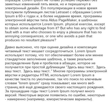
заметных изменений пять веков, но и перешагнул в
электронный дизайн. Его популяризации в новое время
послужили публикация листов Letraset с образцами Lorem
Ipsum в 60-х годах и, в более недавнее время, программы
электронной вёрстки типа Aldus PageMaker, в шаблонах
которых используется Lorem Ipsum. physical exercise, except
to obtain some advantage from it? But who has any right to find
fault with a man who chooses to enjoy a pleasure that has no
annoying consequences, or one who avoids a pain that
produces no resultant pleasure?
Давно выяснено, что при оценке дизайна и композиции
читаемый текст мешает сосредоточиться. Lorem Ipsum
используют потому, что тот обеспечивает более или менее
стандартное заполнение шаблона, а также реальное
распределение букв и пробелов в абзацах, которое не
получается при простой дубликации "Здесь ваш текст.. Здесь
ваш текст.. Здесь ваш текст.." Многие программы электронной
вёрстки и редакторы HTML используют Lorem Ipsum в
качестве текста по умолчанию, так что поиск по ключевым
словам "lorem ipsum" сразу показывает, как много веб-
страниц всё ещё дожидаются своего настоящего рождения.
За прошедшие годы текст Lorem Ipsum получил много
версий. Некоторые версии появились по ошибке, некоторые
- намеренно (например, юмористические варианты).